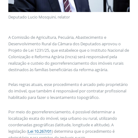
Deputado Lucio Mosquini, relator
A Comissão de Agricultura, Pecuária, Abastecimento e
Desenvolvimento Rural da Câmara dos Deputados aprovou o
Projeto de Lei 1231/25, que estabelece que o Instituto Nacional de
Colonização e Reforma Agrária (Incra) será responsável pela
realização e custeio do georreferenciamento dos imóveis rurais
destinados às famílias beneficiárias da reforma agrária.
Pelas regras atuais, esse procedimento é arcado pelo proprietário
do imóvel, que também é responsável por contratar profissional
habilitado para fazer o levantamento topográfico.
Por meio do georreferenciamento, é possível determinar a
localização exata do imóvel, seja urbano ou rural, utilizando
coordenadas geográficas (latitude, longitude e altitude). A
legislação (
Lei 10.267/01
) determina que o procedimento é
obrigatório para registro de imóveis rurais.