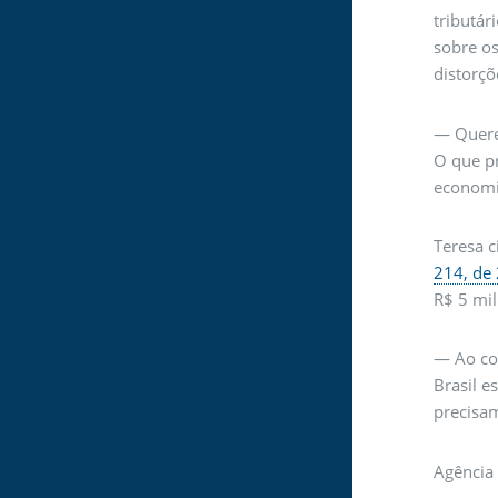
tributár
sobre os
distorçõ
— Quere
O que pr
economi
Teresa c
214, de
R$ 5 mil
— Ao con
Brasil e
precisa
Agência