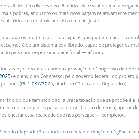
io brasileiro. Em discurso no Plenário, ela ressaltou que a carga
 mais pobres, enquanto os mais ricos pagam relativamente menos.
es históricas e construir um sistema mais justo.
mos que os muito ricos — ou seja, os que podem mais — cont
ecisamos é de um sistema equilibrado, capaz de proteger os mais
a do país com responsabilidade fiscal — afirmou.
itou avanços recentes,
como a aprovação no Congresso da reform
 2025
) e o envio ao Congresso, pelo governo federal, do projeto 
 por mês (
PL 1.087/2025
, ainda na Câmara dos Deputados).
trário do que tem sido dito, a única taxação que se propõe é a 
stá entre os dez piores países em distribuição de renda, apesar
mos encarar essa realidade que nos persegue — completou.
 Senado (Reprodução autorizada mediante citação da Agência Se