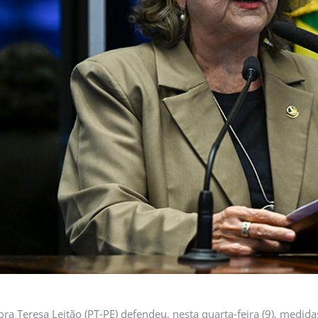
ra Teresa Leitão (PT-PE) defendeu, nesta quarta-feira (9), medi