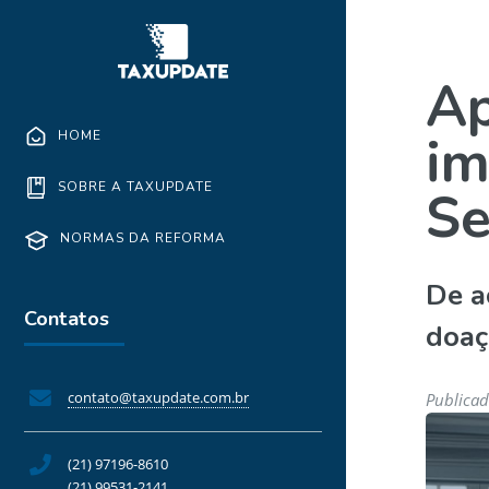
Ap
im
HOME
SOBRE A TAXUPDATE
Se
NORMAS DA REFORMA
De a
Contatos
doaç
contato@taxupdate.com.br
Publicad
(21) 97196-8610
(21) 99531-2141