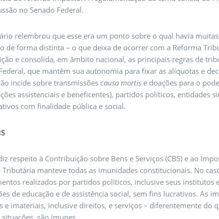
ussão no Senado Federal.
ário relembrou que esse era um ponto sobre o qual havia muitas
ão de forma distinta – o que deixa de ocorrer com a Reforma Tri
ição e consolida, em âmbito nacional, as principais regras de tri
 Federal, que mantêm sua autonomia para fixar as alíquotas e dec
ão incide sobre transmissões
causa mortis
e doações para o poder
ções assistenciais e beneficentes), partidos políticos, entidades s
rativos com finalidade pública e social.
BS
iz respeito à Contribuição sobre Bens e Serviços (CBS) e ao Impo
Tributária manteve todas as imunidades constitucionais. No cas
mentos
realizados por partidos políticos, inclusive seus instituto
ções de educação e de assistência social, sem fins lucrativos. As
s e imateriais, inclusive direitos, e serviços – diferentemente do
situações, são imunes.