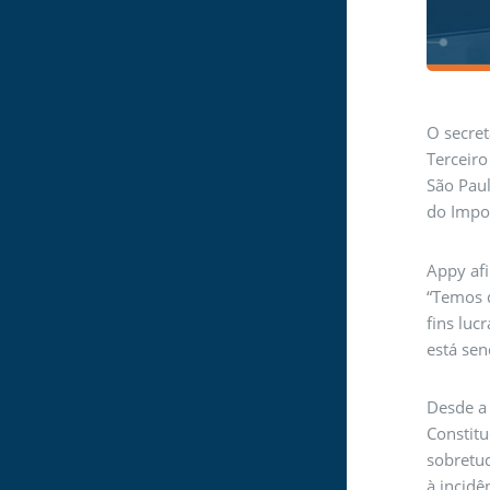
O secret
Terceiro
São Paul
do Impo
Appy afi
“Temos q
fins luc
está sen
Desde a
Constit
sobretud
à incidê