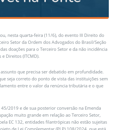
u, nesta quarta-feira (11/6), do evento III Direito do
rceiro Setor da Ordem dos Advogados do Brasil/Seção
das doações para o Terceiro Setor e da não incidência
e Direitos (ITCMD).
é assunto que precisa ser debatido em profundidade.
e seja correto do ponto de vista das instituições sem
amento entre o valor da renúncia tributária e o que
) 45/2019 e de sua posterior conversão na Emenda
pação muito grande em relação ao Terceiro Setor,
la EC 132, entidades filantrópicas não estão sujeitas
rojeto de Lei Complementar (PLP) 108/2024, que está