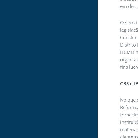
em disc
O secret
legislaç
Constitu
Distrito
ITCMD n
organiza
fins luc
CBS e I
No que d
Reforma 
forneci
institui
materiai
algumas 