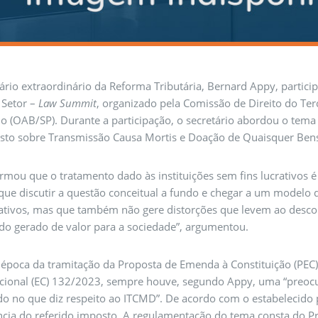
ário extraordinário da Reforma Tributária, Bernard Appy, participo
 Setor –
Law Summit
, organizado pela Comissão de Direito do Te
o (OAB/SP). Durante a participação, o secretário abordou o tema 
sto sobre Transmissão Causa Mortis e Doação de Quaisquer Bens 
rmou que o tratamento dado às instituições sem fins lucrativos 
ue discutir a questão conceitual a fundo e chegar a um modelo qu
rativos, mas que também não gere distorções que levem ao descol
do gerado de valor para a sociedade”, argumentou.
 época da tramitação da Proposta de Emenda à Constituição (PEC
ucional (EC) 132/2023, sempre houve, segundo Appy, uma “preocu
o no que diz respeito ao ITCMD”. De acordo com o estabelecido pe
ncia do referido imposto. A regulamentação do tema consta do P