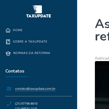
As
re
HOME
SOBRE A TAXUPDATE
NORMAS DA REFORMA
Publicad
Contatos
contato@taxupdate.com.br
(21) 97196-8610
(21) 99531-2141