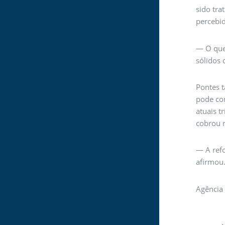
sido tr
percebi
— O que
sólidos 
Pontes 
pode com
atuais t
cobrou r
— A refo
afirmou
Agência