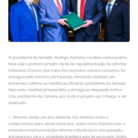
O presidente do Senado, Rodrigo Pacheco, recebeu nesta quarta-
feira (24) o primeiro projeto de lei de regulamentação da reforma
tributária. O texto, que trata dos impostos sobre o consumo, foi
entregue pelo ministro da Fazenda, Fernando Haddad, em
entrevista coletiva na residência oficial do presidente do Senado.
Mas cedo, Haddad já havia feito a entrega ao deputado Arthur
Lira, presidente da Câmara, por onde o projeto vai começar a ser
analisado.
— Mesmo sendo um ano eleitoral, nós teremos todo o
compromisso para, ainda neste ano, assim como fizemos com a
emenda constitucional [da reforma tributária] no ano passado,
entregarmos para a sociedade brasileira essa lei aprovada. Assim,