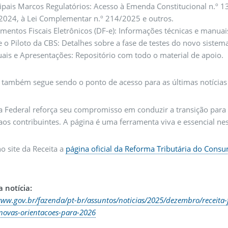
ipais Marcos Regulatórios: Acesso à Emenda Constitucional n.º 
2024, à Lei Complementar n.º 214/2025 e outros.
entos Fiscais Eletrônicos (DF-e): Informações técnicas e manuai
 o Piloto da CBS: Detalhes sobre a fase de testes do novo sistem
ais e Apresentações: Repositório com todo o material de apoio.
 também segue sendo o ponto de acesso para as últimas notícias 
ta Federal reforça seu compromisso em conduzir a transição par
aos contribuintes. A página é uma ferramenta viva e essencial ne
o site da Receita a
página oficial da Reforma Tributária do Cons
 notícia:
www.gov.br/fazenda/pt-br/assuntos/noticias/2025/dezembro/receita-f
novas-orientacoes-para-2026