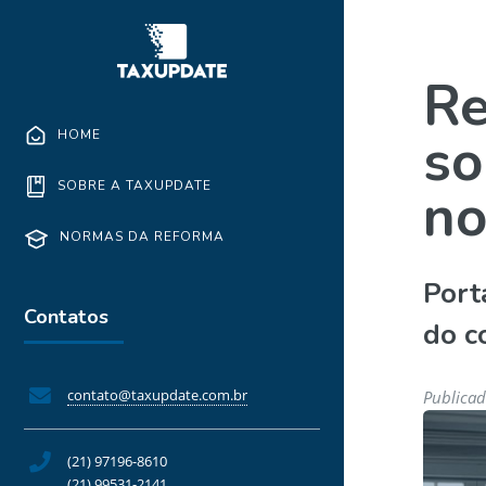
Re
so
HOME
SOBRE A TAXUPDATE
no
NORMAS DA REFORMA
Port
Contatos
do c
contato@taxupdate.com.br
Publicad
(21) 97196-8610
(21) 99531-2141