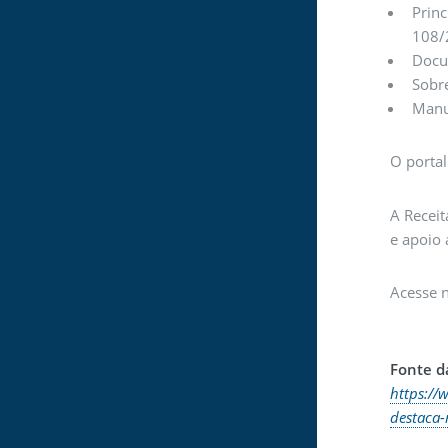
Princ
108/
Docum
Sobre
Manu
O portal
A Recei
e apoio 
Acesse n
Fonte da
https://
destaca-