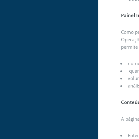
Painel I
Como par
Operaçõe
permite 
núme
quan
volu
análi
Conteúd
A página
Enten