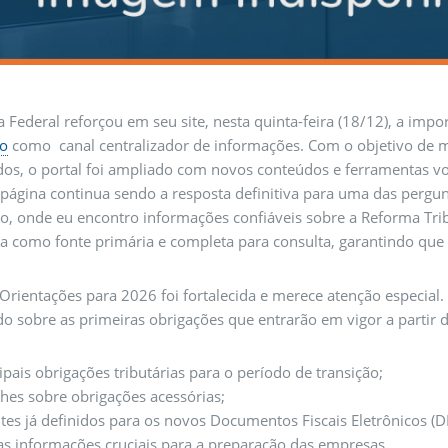
a Federal reforçou em seu site, nesta quinta-feira (18/12), a impo
o
como canal centralizador de informações. Com o objetivo de m
dos, o portal foi ampliado com novos conteúdos e ferramentas vol
página continua sendo a resposta definitiva para uma das pergu
, onde eu encontro informações confiáveis sobre a Reforma Tribu
a como fonte primária e completa para consulta, garantindo que 
Orientações para 2026 foi fortalecida e merece atenção especial.
do sobre as primeiras obrigações que entrarão em vigor a partir d
ipais obrigações tributárias para o período de transição;
hes sobre obrigações acessórias;
tes já definidos para os novos Documentos Fiscais Eletrônicos (DF
as informações cruciais para a preparação das empresas.