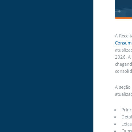
A Receit
Consum
atualiza
2026. A 
chegando
consolid
A seção 
atualiza
Princ
Detal
Leiau
Outr