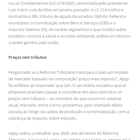
na Lei Complementar (LC) 214/2025, sancionada pelo presidente
Luiz Inácio Lula da Silva em janeiro passado. A LC 214 institui e
normatiza o IBS, tributo de alçada de estados, Distrito Federal e
municípios, a Contribuição sobre Bens e Serviços (CBS) e o
Imposto Seletivo (IS), de caráter regulatório e que incidirá sobre
produtos nocivos à saúde e ao meio ambiente, ambos os tributos
a serem geridos pela União.
Preços sem tributos
Perguntado se a Reforma Tributária trará para o país um modelo
de mercado baseado na composição “preço mais imposto”, Appy
foi enfático ao responder que sim. O secretário ressaltou que as
empresas precisam passar a considerar em seus contratos os
preços sem tributos – ao contrário do que ocorre no sistema
atual, marcado, entre outros problemas, pelo chamado efeito
cascata ao longo da cadeia de produção e comercialização, com a
cobrança de imposto sobre imposto.
Appy voltou a ressaltar que 2026, ano de testes da Reforma
Tributária, funcionará como um “piloto para todas as empresas” e